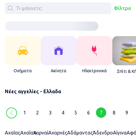
Φίλτρο
Οχήματα
Ακίνητα
Ηλεκτρονικά
Σπίτι & Κ
Νέες αγγελίες - Ελλαδα
1
2
3
4
5
6
7
8
9
Αχαΐας
Αχαΐα
Ἀχαρναί
Αχαρνές
Αδάμαντας
Άδενδρο
Αίγινα
Αφά