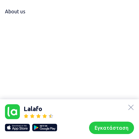
About us
lalafo.az
lalafo.kg
Lalafo
lalafo.rs
Χάρτης
lalafo.pl
τοποθεσίας
Εγκατάσταση
Our websites
Sitemap
Αρχική σελίδα
Αγαπημένα
Пωλούμαι
Συζητήσεις
Προφίλ