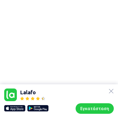
lalafo.az
Χάρτης
τοποθεσίας
lalafo.kg
Lalafo
Sitemap in
lalafo.rs
location:
lalafo.pl
Μαγνησία
Εγκατάσταση
Our websites
Sitemap
Αρχική σελίδα
Αγαπημένα
Пωλούμαι
Συζητήσεις
Προφίλ