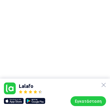
lalafo.az
Χάρτης
τοποθεσίας
lalafo.kg
Lalafo
Sitemap in
lalafo.rs
location:
lalafo.pl
Παραμυθιά
Εγκατάσταση
Our websites
Sitemap
Αρχική σελίδα
Αγαπημένα
Пωλούμαι
Συζητήσεις
Προφίλ