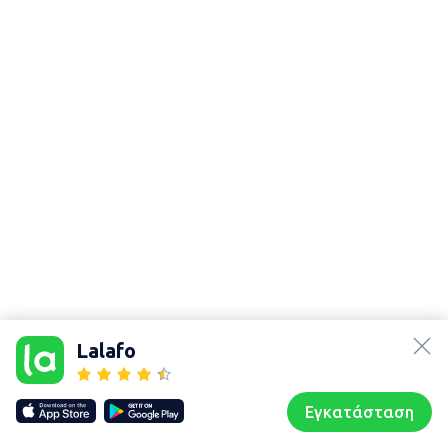
lalafo.az
Χάρτης
τοποθεσίας
lalafo.kg
Lalafo
Sitemap in
lalafo.rs
location:
lalafo.pl
Καρδίτσα
Εγκατάσταση
Our websites
Sitemap
Αρχική σελίδα
Αγαπημένα
Пωλούμαι
Συζητήσεις
Προφίλ