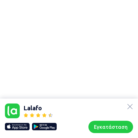
lalafo.az
Χάρτης
lalafo.kg
τοποθεσίας
Lalafo
lalafo.rs
Sitemap in
lalafo.pl
location: Πετρίτσι
Εγκατάσταση
Our websites
Sitemap
Αρχική σελίδα
Αγαπημένα
Пωλούμαι
Συζητήσεις
Προφίλ