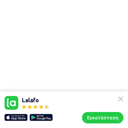
lalafo.az
Χάρτης
lalafo.kg
τοποθεσίας
Lalafo
lalafo.rs
Sitemap in
lalafo.pl
location: Κρόκος
Εγκατάσταση
Our websites
Sitemap
Αρχική σελίδα
Αγαπημένα
Пωλούμαι
Συζητήσεις
Προφίλ