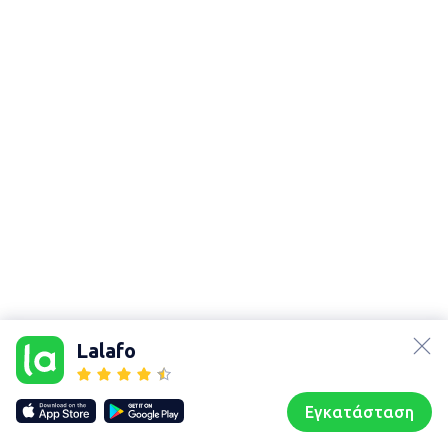
lalafo.az
Χάρτης
lalafo.kg
τοποθεσίας
Lalafo
lalafo.rs
Sitemap in
lalafo.pl
location: Σπάτα
Εγκατάσταση
Our websites
Sitemap
Αρχική σελίδα
Αγαπημένα
Пωλούμαι
Συζητήσεις
Προφίλ