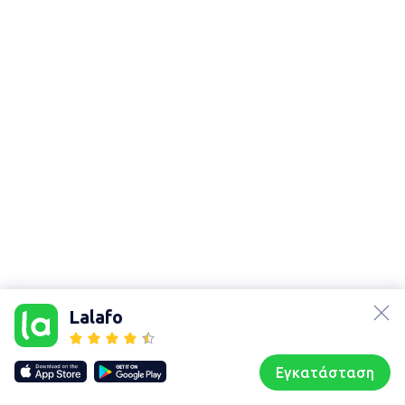
lalafo.az
Χάρτης
lalafo.kg
τοποθεσίας
Lalafo
lalafo.rs
Sitemap in
lalafo.pl
location: Λασίθι
Εγκατάσταση
Our websites
Sitemap
Αρχική σελίδα
Αγαπημένα
Пωλούμαι
Συζητήσεις
Προφίλ