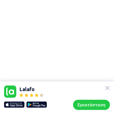
lalafo.az
Χάρτης
lalafo.kg
τοποθεσίας
Lalafo
lalafo.rs
Sitemap in
lalafo.pl
location: Σούδα
Εγκατάσταση
Our websites
Sitemap
Αρχική σελίδα
Αγαπημένα
Пωλούμαι
Συζητήσεις
Προφίλ