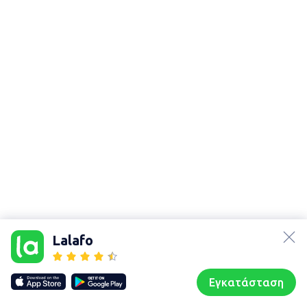
lalafo.az
Χάρτης
τοποθεσίας
lalafo.kg
Lalafo
Sitemap in
lalafo.rs
location:
lalafo.pl
Αλεξάνδρεια
Εγκατάσταση
Our websites
Sitemap
Αρχική σελίδα
Αγαπημένα
Пωλούμαι
Συζητήσεις
Προφίλ