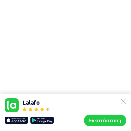
lalafo.az
Χάρτης
τοποθεσίας
lalafo.kg
Lalafo
Sitemap in
lalafo.rs
location:
lalafo.pl
Θρακομακεδόνες
Εγκατάσταση
Our websites
Sitemap
Αρχική σελίδα
Αγαπημένα
Пωλούμαι
Συζητήσεις
Προφίλ