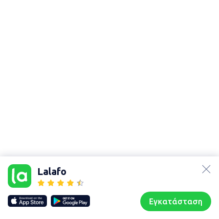
lalafo.az
Χάρτης
lalafo.kg
τοποθεσίας
Lalafo
lalafo.rs
Sitemap in
lalafo.pl
location: Πέτρα
Εγκατάσταση
Our websites
Sitemap
Αρχική σελίδα
Αγαπημένα
Пωλούμαι
Συζητήσεις
Προφίλ