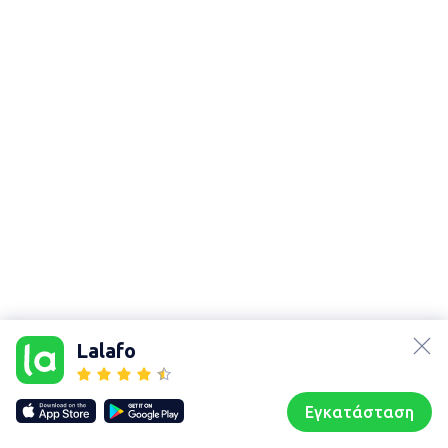
lalafo.az
Χάρτης
τοποθεσίας
lalafo.kg
Lalafo
Sitemap in
lalafo.rs
location:
lalafo.pl
Διδυμότειχο
Εγκατάσταση
Our websites
Sitemap
Αρχική σελίδα
Αγαπημένα
Пωλούμαι
Συζητήσεις
Προφίλ