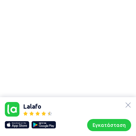
lalafo.az
Χάρτης
τοποθεσίας
lalafo.kg
Lalafo
Sitemap in
lalafo.rs
location:
lalafo.pl
Προσοτσάνη
Εγκατάσταση
Our websites
Sitemap
Αρχική σελίδα
Αγαπημένα
Пωλούμαι
Συζητήσεις
Προφίλ