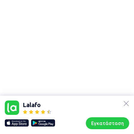
lalafo.az
Χάρτης
τοποθεσίας
lalafo.kg
Lalafo
Sitemap in
lalafo.rs
location:
lalafo.pl
Παναιτώλιο
Εγκατάσταση
Our websites
Sitemap
Αρχική σελίδα
Αγαπημένα
Пωλούμαι
Συζητήσεις
Προφίλ