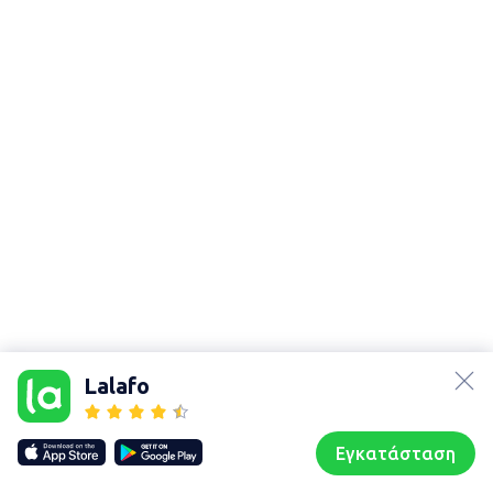
lalafo.az
Χάρτης
lalafo.kg
τοποθεσίας
Lalafo
lalafo.rs
Sitemap in
lalafo.pl
location: Τρίκαλα
Εγκατάσταση
Our websites
Sitemap
Αρχική σελίδα
Αγαπημένα
Пωλούμαι
Συζητήσεις
Προφίλ