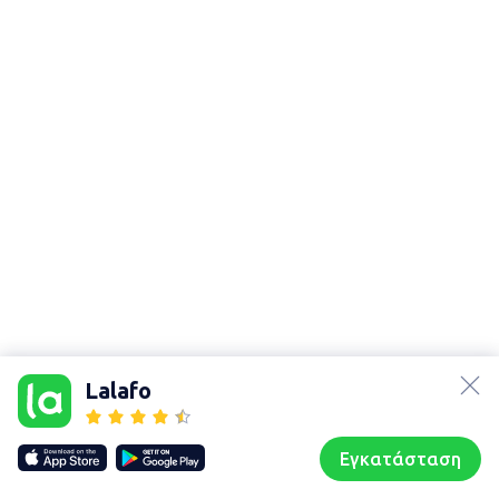
lalafo.az
Χάρτης
τοποθεσίας
lalafo.kg
Lalafo
Sitemap in
lalafo.rs
location:
lalafo.pl
Κουφονήσια
Εγκατάσταση
Our websites
Sitemap
Αρχική σελίδα
Αγαπημένα
Пωλούμαι
Συζητήσεις
Προφίλ