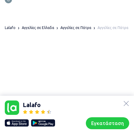
Αγγελίες σε Πάτρα
Lalafo
Αγγελίες σε Ελλαδα
Αγγελίες σε Πάτρα
lalafo.az
Χάρτης
lalafo.kg
τοποθεσίας
Lalafo
lalafo.rs
Sitemap in
lalafo.pl
location: Πάτρα
Εγκατάσταση
Our websites
Sitemap
Αρχική σελίδα
Αγαπημένα
Пωλούμαι
Συζητήσεις
Προφίλ