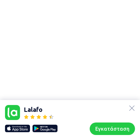
lalafo.az
Χάρτης
τοποθεσίας
lalafo.kg
Lalafo
Sitemap in
lalafo.rs
location:
lalafo.pl
Αντίπαρος
Εγκατάσταση
Our websites
Sitemap
Αρχική σελίδα
Αγαπημένα
Пωλούμαι
Συζητήσεις
Προφίλ