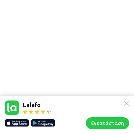
lalafo.az
Χάρτης
lalafo.kg
τοποθεσίας
Lalafo
lalafo.rs
Sitemap in
lalafo.pl
location: Ἀχαρναί
Εγκατάσταση
Our websites
Sitemap
Αρχική σελίδα
Αγαπημένα
Пωλούμαι
Συζητήσεις
Προφίλ