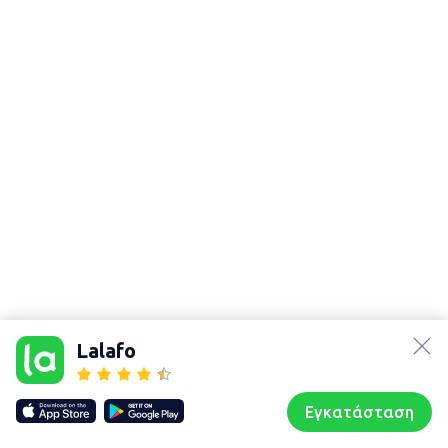
lalafo.az
Χάρτης
τοποθεσίας
lalafo.kg
Lalafo
Sitemap in
lalafo.rs
location:
lalafo.pl
Γαργαλιάνοι
Εγκατάσταση
Our websites
Sitemap
Αρχική σελίδα
Αγαπημένα
Пωλούμαι
Συζητήσεις
Προφίλ