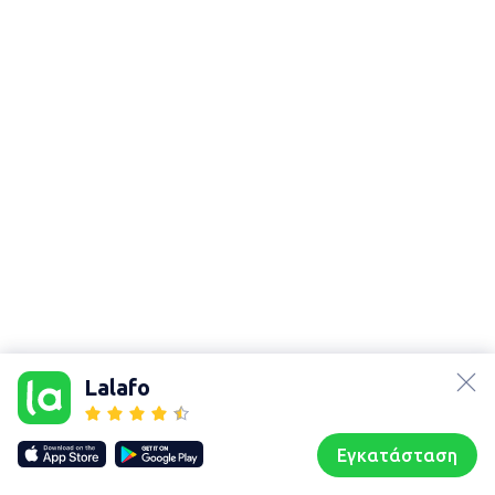
lalafo.az
Χάρτης
τοποθεσίας
lalafo.kg
Lalafo
Sitemap in
lalafo.rs
location:
lalafo.pl
Φολέγανδρος
Εγκατάσταση
Our websites
Sitemap
Αρχική σελίδα
Αγαπημένα
Пωλούμαι
Συζητήσεις
Προφίλ