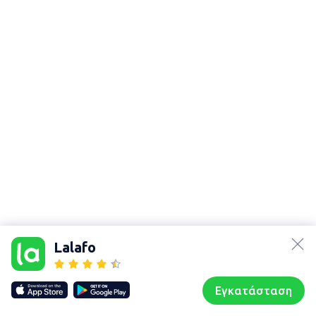
lalafo.az
Χάρτης
lalafo.kg
τοποθεσίας
Lalafo
lalafo.rs
Sitemap in
lalafo.pl
location: Κόνιτσα
Εγκατάσταση
Our websites
Sitemap
Αρχική σελίδα
Αγαπημένα
Пωλούμαι
Συζητήσεις
Προφίλ