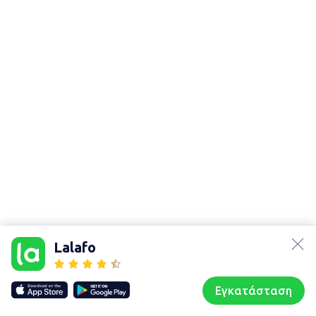
lalafo.az
Χάρτης
lalafo.kg
τοποθεσίας
Lalafo
lalafo.rs
Sitemap in
lalafo.pl
location: Λεχαινά
Εγκατάσταση
Our websites
Sitemap
Αρχική σελίδα
Αγαπημένα
Пωλούμαι
Συζητήσεις
Προφίλ