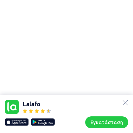
lalafo.az
Χάρτης
lalafo.kg
τοποθεσίας
Lalafo
lalafo.rs
Sitemap in
lalafo.pl
location: Σάπες
Εγκατάσταση
Our websites
Sitemap
Αρχική σελίδα
Αγαπημένα
Пωλούμαι
Συζητήσεις
Προφίλ