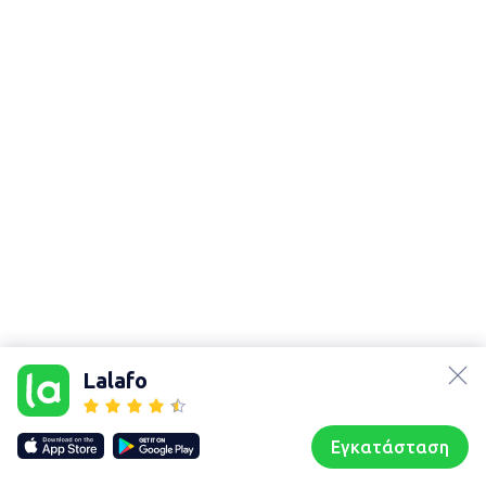
lalafo.az
Χάρτης
τοποθεσίας
lalafo.kg
Lalafo
Sitemap in
lalafo.rs
location:
lalafo.pl
Φιλιατρά
Εγκατάσταση
Our websites
Sitemap
Αρχική σελίδα
Αγαπημένα
Пωλούμαι
Συζητήσεις
Προφίλ