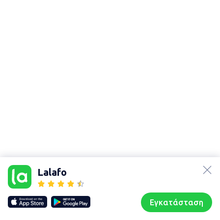
lalafo.az
Χάρτης
τοποθεσίας
lalafo.kg
Lalafo
Sitemap in
lalafo.rs
location:
lalafo.pl
Γιάννουλη
Εγκατάσταση
Our websites
Sitemap
Αρχική σελίδα
Αγαπημένα
Пωλούμαι
Συζητήσεις
Προφίλ