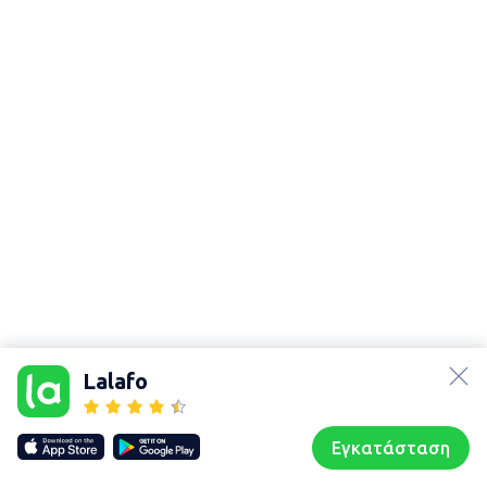
lalafo.az
Χάρτης
τοποθεσίας
lalafo.kg
Lalafo
Sitemap in
lalafo.rs
location:
lalafo.pl
Άσσηρος
Εγκατάσταση
Our websites
Sitemap
Αρχική σελίδα
Αγαπημένα
Пωλούμαι
Συζητήσεις
Προφίλ