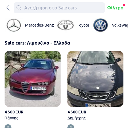
Φίλτρο
Mercedes-Benz
Toyota
Volkswa
Sale cars: Λιμουζίνα - Ελλαδα
Γιάννης
4 500 EUR
4 500 EUR
Γιάννης
Δημήτρης