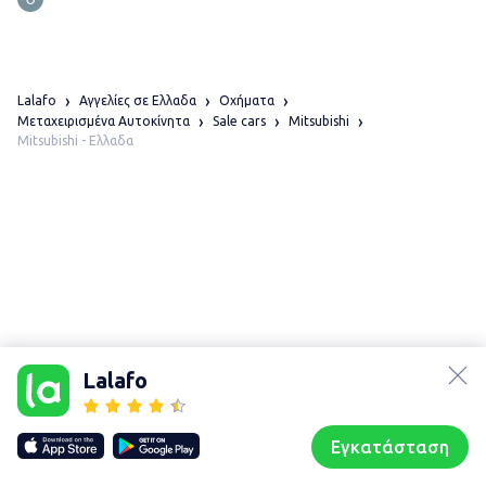
Lalafo
Αγγελίες σε Ελλαδα
Οχήματα
Μεταχειρισμένα Αυτοκίνητα
Sale cars
Mitsubishi
Mitsubishi - Ελλαδα
lalafo.az
lalafo.kg
Lalafo
lalafo.rs
Χάρτης
lalafo.pl
τοποθεσίας
Εγκατάσταση
Our websites
Sitemap
Αρχική σελίδα
Αγαπημένα
Пωλούμαι
Συζητήσεις
Προφίλ