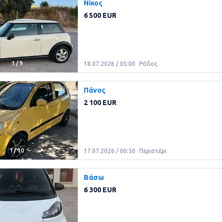
Νίκος
6 500 EUR
1
/
9
18.07.2026 / 05:00
Ρόδος
Πάνος
2 100 EUR
1
/
10
17.07.2026 / 00:50
Περιστέρι
Βάσω
6 300 EUR