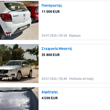
Παναγιωτης
11 000 EUR
1
/
8
29.07.2026 / 00:58
Κέρκυρα
Στεφανία Μπαντή
35 800 EUR
1
/
10
29.07.2026 / 00:49
Υπόλοιπο Αττικής
Δημήτρης
4 500 EUR