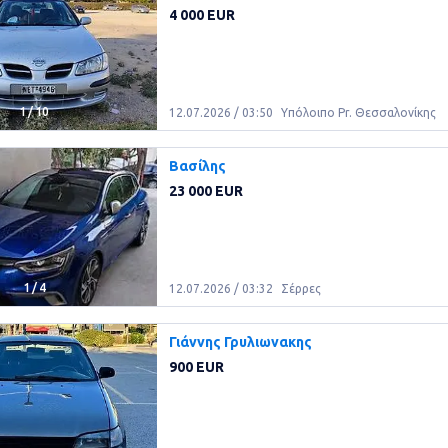
4 000 EUR
1
/
10
12.07.2026 / 03:50
Υπόλοιπο Pr. Θεσσαλονίκης
Βασίλης
23 000 EUR
1
/
4
12.07.2026 / 03:32
Σέρρες
Γιάννης Γρυλιωνακης
900 EUR