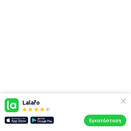
lalafo.az
lalafo.kg
Lalafo
lalafo.rs
Χάρτης
lalafo.pl
τοποθεσίας
Εγκατάσταση
Our websites
Sitemap
Αρχική σελίδα
Αγαπημένα
Пωλούμαι
Συζητήσεις
Προφίλ