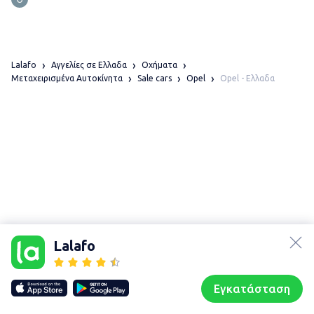
Lalafo
Αγγελίες σε Ελλαδα
Οχήματα
Opel - Ελλαδα
Μεταχειρισμένα Αυτοκίνητα
Sale cars
Opel
lalafo.az
lalafo.kg
Lalafo
lalafo.rs
Χάρτης
lalafo.pl
τοποθεσίας
Εγκατάσταση
Our websites
Sitemap
Αρχική σελίδα
Αγαπημένα
Пωλούμαι
Συζητήσεις
Προφίλ