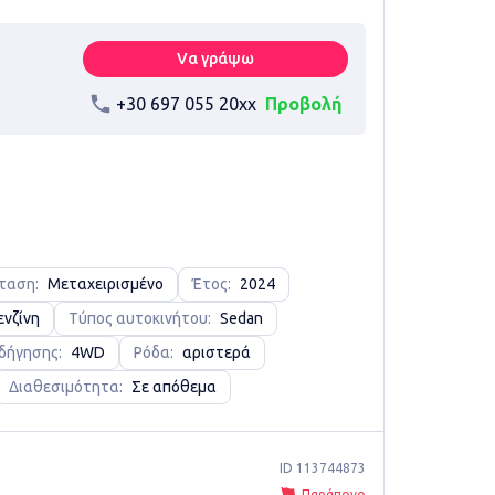
Vα γράψω
+30 697 055 20xx
Προβολή
ταση:
Μεταχειρισμένο
Έτος:
2024
ενζίνη
Τύπος αυτοκινήτου:
Sedan
δήγησης:
4WD
Ρόδα:
αριστερά
Διαθεσιμότητα:
Σε απόθεμα
ID 113744873
Παράπονο