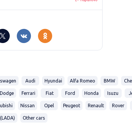
kswagen
Audi
Hyundai
Alfa Romeo
BMW
Che
Dodge
Ferrari
Fiat
Ford
Honda
Isuzu
J
ubishi
Nissan
Opel
Peugeot
Renault
Rover
(LADA)
Other cars