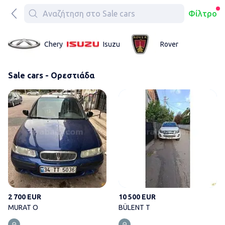
Φίλτρο
Chery
Isuzu
Rover
Sale cars - Ορεστιάδα
MURAT O
2 700 EUR
10 500 EUR
MURAT O
BÜLENT T