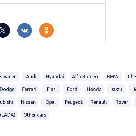
kswagen
Audi
Hyundai
Alfa Romeo
BMW
Che
Dodge
Ferrari
Fiat
Ford
Honda
Isuzu
J
ubishi
Nissan
Opel
Peugeot
Renault
Rover
(LADA)
Other cars