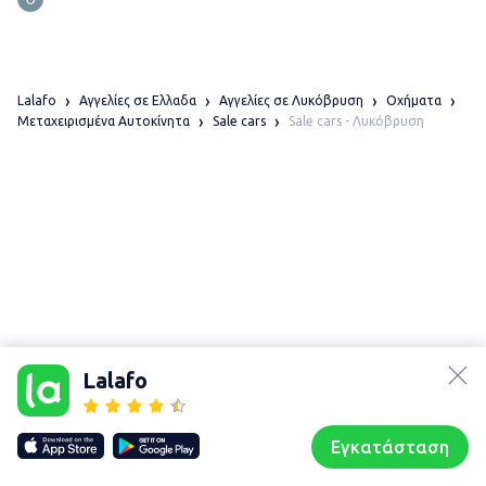
Lalafo
Αγγελίες σε Ελλαδα
Αγγελίες σε Λυκόβρυση
Οχήματα
Sale cars - Λυκόβρυση
Μεταχειρισμένα Αυτοκίνητα
Sale cars
lalafo.az
Χάρτης
τοποθεσίας
lalafo.kg
Lalafo
Sitemap in
lalafo.rs
location:
lalafo.pl
Λυκόβρυση
Εγκατάσταση
Our websites
Sitemap
Αρχική σελίδα
Αγαπημένα
Пωλούμαι
Συζητήσεις
Προφίλ