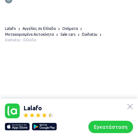
Lalafo
Αγγελίες σε Ελλαδα
Οχήματα
Μεταχειρισμένα Αυτοκίνητα
Sale cars
Daihatsu
Daihatsu - Ελλαδα
lalafo.az
lalafo.kg
Lalafo
lalafo.rs
Χάρτης
lalafo.pl
τοποθεσίας
Εγκατάσταση
Our websites
Sitemap
Αρχική σελίδα
Αγαπημένα
Пωλούμαι
Συζητήσεις
Προφίλ