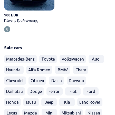
900 EUR
Γιάννης Γρυλιωνακης
Sale cars
Mercedes-Benz
Toyota
Volkswagen
Audi
Hyundai
Alfa Romeo
BMW
Chery
Chevrolet
Citroen
Dacia
Daewoo
Daihatsu
Dodge
Ferrari
Fiat
Ford
Honda
Isuzu
Jeep
Kia
Land Rover
Lexus
Mazda
Mini
Mitsubishi
Nissan