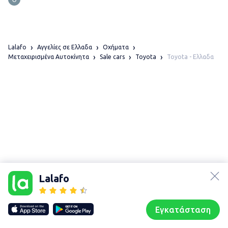
Lalafo
Αγγελίες σε Ελλαδα
Οχήματα
Toyota - Ελλαδα
Μεταχειρισμένα Αυτοκίνητα
Sale cars
Toyota
lalafo.az
lalafo.kg
Lalafo
lalafo.rs
Χάρτης
lalafo.pl
τοποθεσίας
Εγκατάσταση
Our websites
Sitemap
Αρχική σελίδα
Αγαπημένα
Пωλούμαι
Συζητήσεις
Προφίλ