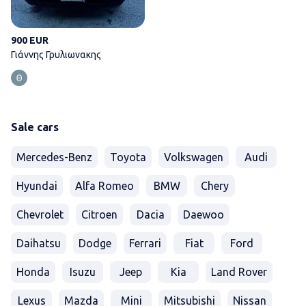
900 EUR
Γιάννης Γρυλιωνακης
Sale cars
Mercedes-Benz
Toyota
Volkswagen
Audi
Hyundai
Alfa Romeo
BMW
Chery
Chevrolet
Citroen
Dacia
Daewoo
Daihatsu
Dodge
Ferrari
Fiat
Ford
Honda
Isuzu
Jeep
Kia
Land Rover
Lexus
Mazda
Mini
Mitsubishi
Nissan