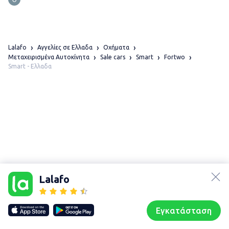
Lalafo
Αγγελίες σε Ελλαδα
Οχήματα
Μεταχειρισμένα Αυτοκίνητα
Sale cars
Smart
Fortwo
Smart - Ελλαδα
lalafo.az
lalafo.kg
Lalafo
lalafo.rs
Χάρτης
lalafo.pl
τοποθεσίας
Εγκατάσταση
Our websites
Sitemap
Αρχική σελίδα
Αγαπημένα
Пωλούμαι
Συζητήσεις
Προφίλ