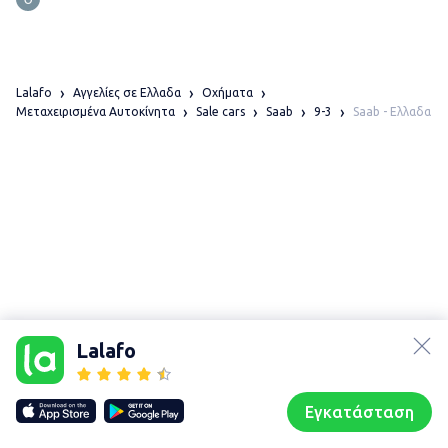
Lalafo
Αγγελίες σε Ελλαδα
Οχήματα
Saab - Ελλαδα
Μεταχειρισμένα Αυτοκίνητα
Sale cars
Saab
9-3
lalafo.az
lalafo.kg
Lalafo
lalafo.rs
Χάρτης
lalafo.pl
τοποθεσίας
Εγκατάσταση
Our websites
Sitemap
Αρχική σελίδα
Αγαπημένα
Пωλούμαι
Συζητήσεις
Προφίλ