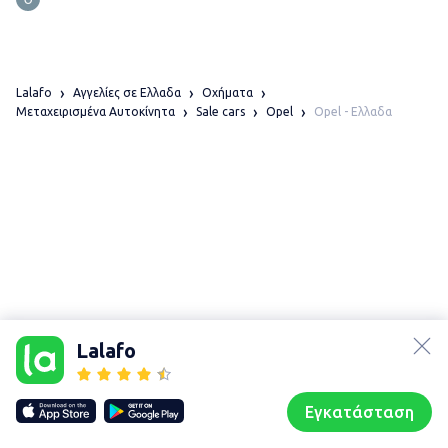
Lalafo
Αγγελίες σε Ελλαδα
Οχήματα
Opel - Ελλαδα
Μεταχειρισμένα Αυτοκίνητα
Sale cars
Opel
lalafo.az
lalafo.kg
Lalafo
lalafo.rs
Χάρτης
lalafo.pl
τοποθεσίας
Εγκατάσταση
Our websites
Sitemap
Αρχική σελίδα
Αγαπημένα
Пωλούμαι
Συζητήσεις
Προφίλ