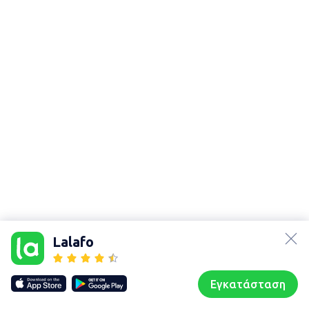
lalafo.az
lalafo.kg
Lalafo
lalafo.rs
Χάρτης
lalafo.pl
τοποθεσίας
Εγκατάσταση
Our websites
Sitemap
Αρχική σελίδα
Αγαπημένα
Пωλούμαι
Συζητήσεις
Προφίλ