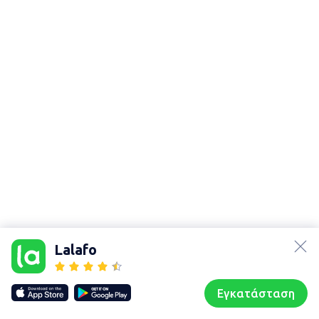
lalafo.az
Χάρτης
lalafo.kg
τοποθεσίας
Lalafo
lalafo.rs
Sitemap in
lalafo.pl
location: Ἀχαρναί
Εγκατάσταση
Our websites
Sitemap
Αρχική σελίδα
Αγαπημένα
Пωλούμαι
Συζητήσεις
Προφίλ