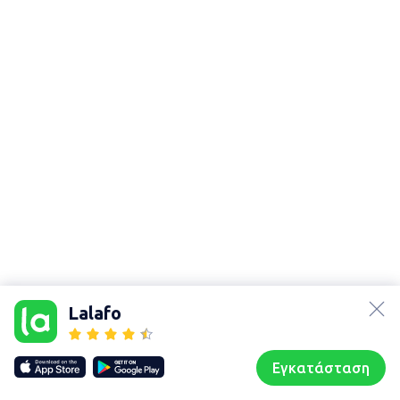
lalafo.az
Χάρτης
lalafo.kg
τοποθεσίας
Lalafo
lalafo.rs
Sitemap in
lalafo.pl
location: Ἀχαρναί
Εγκατάσταση
Our websites
Sitemap
Αρχική σελίδα
Αγαπημένα
Пωλούμαι
Συζητήσεις
Προφίλ