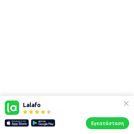
lalafo.az
Χάρτης
τοποθεσίας
lalafo.kg
Lalafo
Sitemap in
lalafo.rs
location:
lalafo.pl
Θρακομακεδόνες
Εγκατάσταση
Our websites
Sitemap
Αρχική σελίδα
Αγαπημένα
Пωλούμαι
Συζητήσεις
Προφίλ