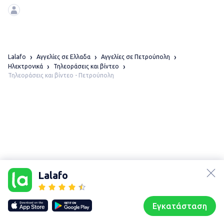
επαναφορτιζόμενες
Lalafo
Αγγελίες σε Ελλαδα
Αγγελίες σε Πετρούπολη
Ηλεκτρονικά
Τηλεοράσεις και βίντεο
Τηλεοράσεις και βίντεο - Πετρούπολη
lalafo.az
Χάρτης
τοποθεσίας
lalafo.kg
Lalafo
Sitemap in
lalafo.rs
location:
lalafo.pl
Πετρούπολη
Εγκατάσταση
Our websites
Sitemap
Αρχική σελίδα
Αγαπημένα
Пωλούμαι
Συζητήσεις
Προφίλ