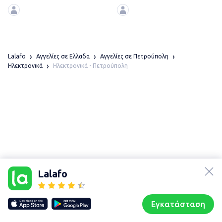
μπαταριών AA &
επαναφορτιζόμενες
Lalafo
Αγγελίες σε Ελλαδα
Αγγελίες σε Πετρούπολη
Ηλεκτρονικά - Πετρούπολη
Ηλεκτρονικά
lalafo.az
Χάρτης
τοποθεσίας
lalafo.kg
Lalafo
Sitemap in
lalafo.rs
location:
lalafo.pl
Πετρούπολη
Εγκατάσταση
Our websites
Sitemap
Αρχική σελίδα
Αγαπημένα
Пωλούμαι
Συζητήσεις
Προφίλ