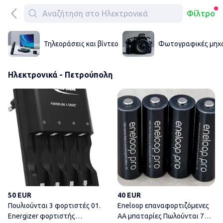
Φίλτρο
Τηλεοράσεις και βίντεο
Φωτογραφικές μηχα
Ηλεκτρονικά - Πετρούπολη
Πουλιούνται 3 φορτιστές 01. 
50 EUR
40 EUR
Πουλιούνται 3 φορτιστές 01.
Eneloop επαναφορτιζόμενες
Energizer φορτιστής
ΑΑ μπαταρίες Πωλούνται 7